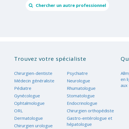
Chercher un autre professionnel
Trouvez votre spécialiste
Qu
Chirurgien-dentiste
Psychiatre
Allm
en l
Médecin généraliste
Neurologue
aux 
Pédiatre
Rhumatologue
Gynécologue
Stomatologue
Ophtalmologue
Endocrinologue
ORL
Chirurgien orthopédiste
Dermatologue
Gastro-entérologue et
hépatologue
Chirurgien urologue