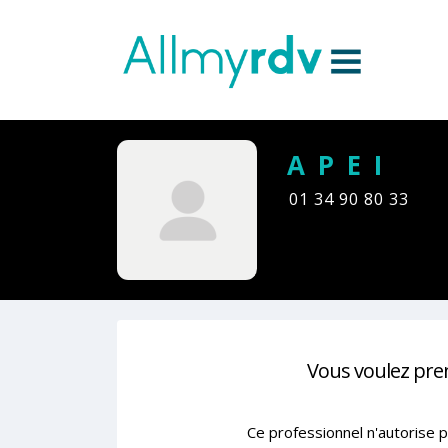
Aller au contenu
Sauter au menu principal
A P E I
01 34 90 80 33
Vous voulez pre
Ce professionnel n'autorise p