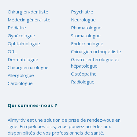
Chirurgien-dentiste
Psychiatre
Médecin généraliste
Neurologue
Pédiatre
Rhumatologue
Gynécologue
Stomatologue
Ophtalmologue
Endocrinologue
ORL
Chirurgien orthopédiste
Dermatologue
Gastro-entérologue et
hépatologue
Chirurgien urologue
Ostéopathe
Allergologue
Radiologue
Cardiologue
Qui sommes-nous ?
Allmyrdv est une solution de prise de rendez-vous en
ligne. En quelques clics, vous pouvez accéder aux
disponibilités de vos professionnels de santé.