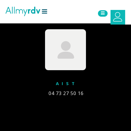
Aller au contenu
Sauter au menu principal
A I S T
04 73 27 50 16