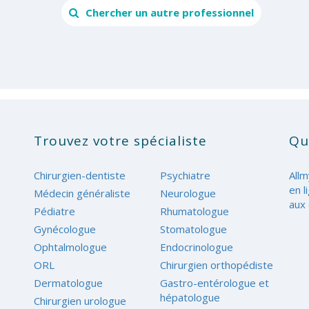
Chercher un autre professionnel
Trouvez votre spécialiste
Qu
Chirurgien-dentiste
Psychiatre
Allm
en l
Médecin généraliste
Neurologue
aux 
Pédiatre
Rhumatologue
Gynécologue
Stomatologue
Ophtalmologue
Endocrinologue
ORL
Chirurgien orthopédiste
Dermatologue
Gastro-entérologue et
hépatologue
Chirurgien urologue