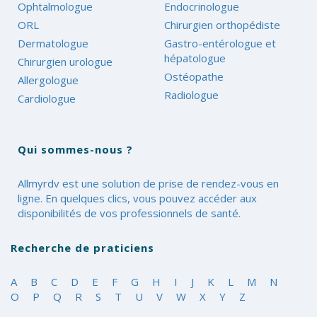
Ophtalmologue
Endocrinologue
ORL
Chirurgien orthopédiste
Dermatologue
Gastro-entérologue et
hépatologue
Chirurgien urologue
Ostéopathe
Allergologue
Radiologue
Cardiologue
Qui sommes-nous ?
Allmyrdv est une solution de prise de rendez-vous en
ligne. En quelques clics, vous pouvez accéder aux
disponibilités de vos professionnels de santé.
Recherche de praticiens
A
B
C
D
E
F
G
H
I
J
K
L
M
N
O
P
Q
R
S
T
U
V
W
X
Y
Z