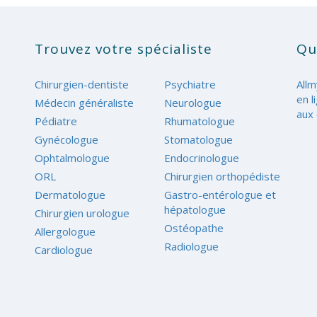
Trouvez votre spécialiste
Qu
Chirurgien-dentiste
Psychiatre
Allm
en l
Médecin généraliste
Neurologue
aux 
Pédiatre
Rhumatologue
Gynécologue
Stomatologue
Ophtalmologue
Endocrinologue
ORL
Chirurgien orthopédiste
Dermatologue
Gastro-entérologue et
hépatologue
Chirurgien urologue
Ostéopathe
Allergologue
Radiologue
Cardiologue