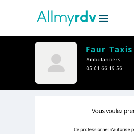
Aller au contenu
Sauter au menu principal
Faur Taxis
Ambulanciers
05 61 66 19 56
Vous voulez pre
Ce professionnel n'autorise p