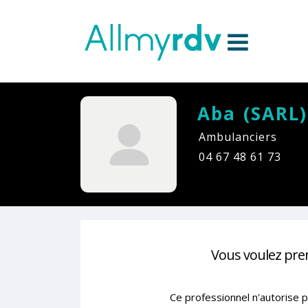
Aller au contenu
Sauter au menu principal
Aba (SARL)
Ambulanciers
04 67 48 61 73
Vous voulez pre
Ce professionnel n'autorise p