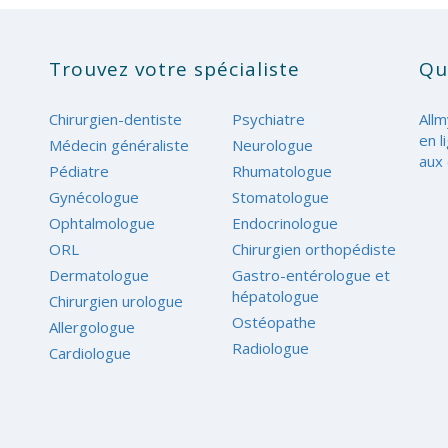
Trouvez votre spécialiste
Qu
Chirurgien-dentiste
Psychiatre
Allm
en l
Médecin généraliste
Neurologue
aux 
Pédiatre
Rhumatologue
Gynécologue
Stomatologue
Ophtalmologue
Endocrinologue
ORL
Chirurgien orthopédiste
Dermatologue
Gastro-entérologue et
hépatologue
Chirurgien urologue
Ostéopathe
Allergologue
Radiologue
Cardiologue