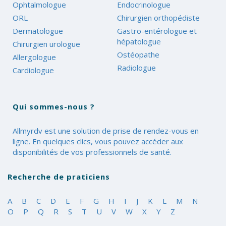
Ophtalmologue
Endocrinologue
ORL
Chirurgien orthopédiste
Dermatologue
Gastro-entérologue et
hépatologue
Chirurgien urologue
Ostéopathe
Allergologue
Radiologue
Cardiologue
Qui sommes-nous ?
Allmyrdv est une solution de prise de rendez-vous en
ligne. En quelques clics, vous pouvez accéder aux
disponibilités de vos professionnels de santé.
Recherche de praticiens
A
B
C
D
E
F
G
H
I
J
K
L
M
N
O
P
Q
R
S
T
U
V
W
X
Y
Z