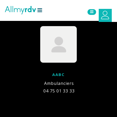
Aller au contenu
Sauter au menu principal
AABC
Ambulanciers
04 75 01 33 33