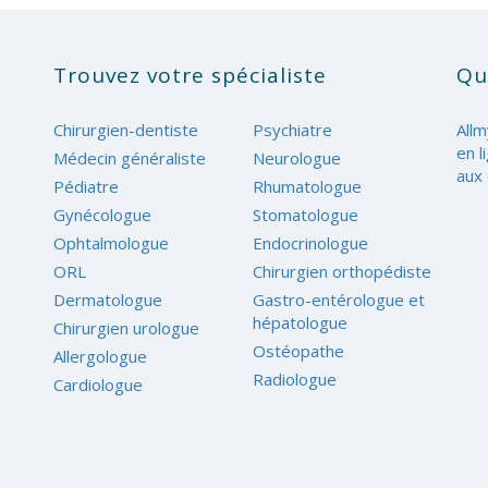
Trouvez votre spécialiste
Qu
Chirurgien-dentiste
Psychiatre
Allm
en l
Médecin généraliste
Neurologue
aux 
Pédiatre
Rhumatologue
Gynécologue
Stomatologue
Ophtalmologue
Endocrinologue
ORL
Chirurgien orthopédiste
Dermatologue
Gastro-entérologue et
hépatologue
Chirurgien urologue
Ostéopathe
Allergologue
Radiologue
Cardiologue