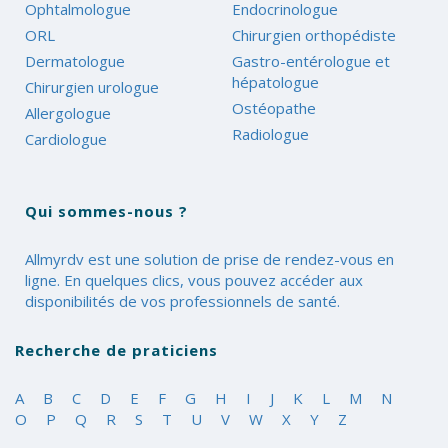
Ophtalmologue
Endocrinologue
ORL
Chirurgien orthopédiste
Dermatologue
Gastro-entérologue et
hépatologue
Chirurgien urologue
Ostéopathe
Allergologue
Radiologue
Cardiologue
Qui sommes-nous ?
Allmyrdv est une solution de prise de rendez-vous en
ligne. En quelques clics, vous pouvez accéder aux
disponibilités de vos professionnels de santé.
Recherche de praticiens
A
B
C
D
E
F
G
H
I
J
K
L
M
N
O
P
Q
R
S
T
U
V
W
X
Y
Z