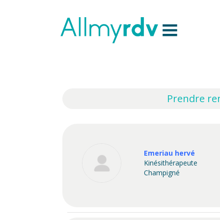
Aller au contenu
Sauter au menu principal
Prendre ren
Emeriau hervé
Kinésithérapeute
Champigné