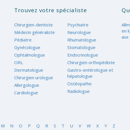
Trouvez votre spécialiste
Qu
Chirurgien-dentiste
Psychiatre
Allm
en l
Médecin généraliste
Neurologue
aux 
Pédiatre
Rhumatologue
Gynécologue
Stomatologue
Ophtalmologue
Endocrinologue
ORL
Chirurgien orthopédiste
Dermatologue
Gastro-entérologue et
hépatologue
Chirurgien urologue
Ostéopathe
Allergologue
Radiologue
Cardiologue
M
N
O
P
Q
R
S
T
U
V
W
X
Y
Z