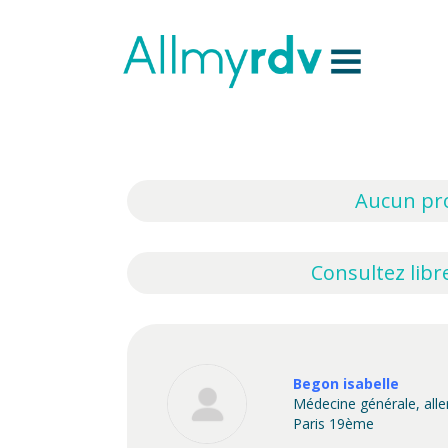
Aller au contenu
Sauter au menu principal
Aucun pro
Consultez libr
Begon isabelle
Médecine générale, all
Paris 19ème