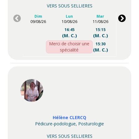
VERS SOUS SELLIERES
Dim
Lun
Mar
09/08/26
10/08/26
11/08/26
16:45
15:15
(M. C.)
(M. C.)
Merci de choisir une
17:00
15:30
(M. C.)
(M. C.)
spécialité
17:15
15:45
(M. C.)
(M. C.)
16:45
(M. C.)
17:00
(M. C.)
17:15
(M. C.)
Hélène CLERCQ
Pédicure-podologue, Posturologie
VERS SOUS SELLIERES