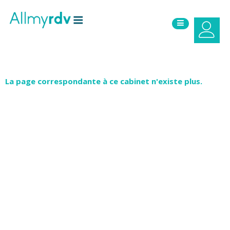
Aller au contenu
Sauter au menu principal
La page correspondante à ce cabinet n'existe plus.