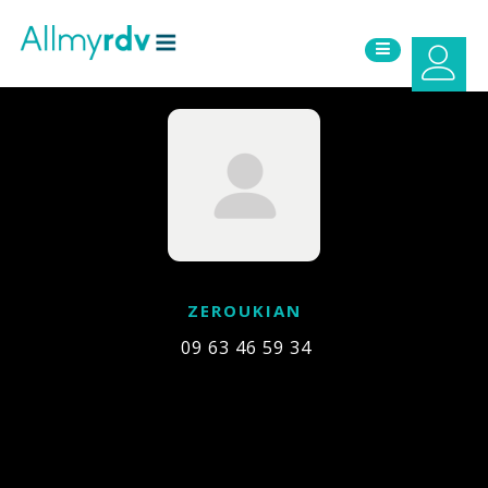
Aller au contenu
Sauter au menu principal
ZEROUKIAN
09 63 46 59 34